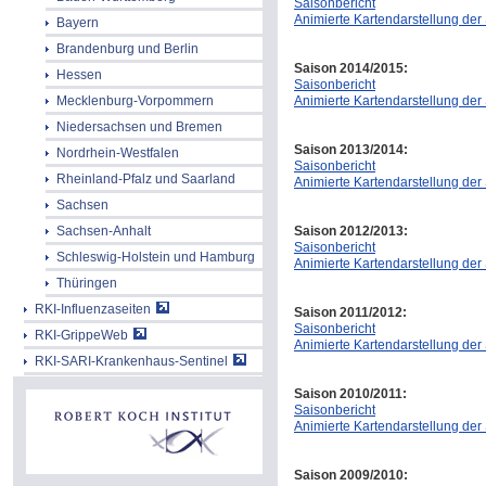
Saisonbericht
Animierte Kartendarstellung der
Bayern
Brandenburg und Berlin
Saison 2014/2015:
Hessen
Saisonbericht
Animierte Kartendarstellung der
Mecklenburg-Vorpommern
Niedersachsen und Bremen
Saison 2013/2014:
Nordrhein-Westfalen
Saisonbericht
Rheinland-Pfalz und Saarland
Animierte Kartendarstellung der
Sachsen
Saison 2012/2013:
Sachsen-Anhalt
Saisonbericht
Schleswig-Holstein und Hamburg
Animierte Kartendarstellung der
Thüringen
RKI-Influenzaseiten
Saison 2011/2012:
Saisonbericht
RKI-GrippeWeb
Animierte Kartendarstellung der
RKI-SARI-Krankenhaus-Sentinel
Saison 2010/2011:
Saisonbericht
Animierte Kartendarstellung der
Saison 2009/2010: