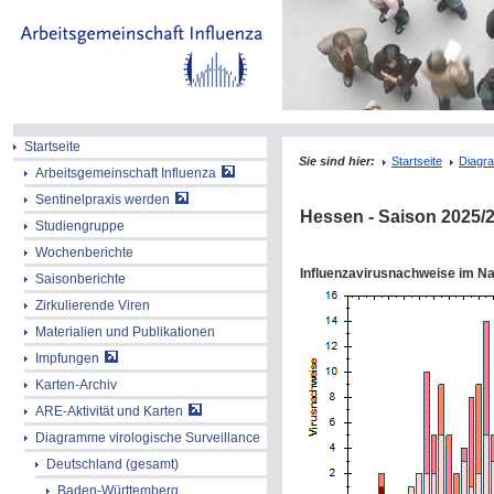
Startseite
Sie sind hier:
Startseite
Diagra
Arbeitsgemeinschaft Influenza
Sentinelpraxis werden
Hessen
- Saison
2025/
Studiengruppe
Wochenberichte
Influenzavirusnachweise im N
Saisonberichte
Zirkulierende Viren
Materialien und Publikationen
Impfungen
Karten-Archiv
ARE-Aktivität und Karten
Diagramme virologische Surveillance
Deutschland (gesamt)
Baden-Württemberg