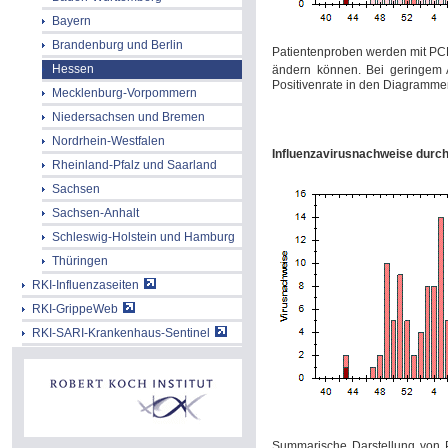
Bayern
Brandenburg und Berlin
Patientenproben werden mit
PC
Hessen
ändern können. Bei geringem 
Positivenrate in den Diagrammen 
Mecklenburg-Vorpommern
Niedersachsen und Bremen
Nordrhein-Westfalen
Influenzavirusnachweise durc
Rheinland-Pfalz und Saarland
Sachsen
Sachsen-Anhalt
Schleswig-Holstein und Hamburg
Thüringen
RKI-Influenzaseiten
RKI-GrippeWeb
RKI-SARI-Krankenhaus-Sentinel
Summarische Darstellung von