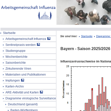
Startseite
Sie sind hier:
Startseite
Diagramme v
Arbeitsgemeinschaft Influenza
Sentinelpraxis werden
Bayern
- Saison
2025/2026
Studiengruppe
Wochenberichte
Influenzavirusnachweise im Nation
Saisonberichte
Zirkulierende Viren
Materialien und Publikationen
Impfungen
Karten-Archiv
ARE-Aktivität und Karten
Diagramme virologische Surveillance
Deutschland (gesamt)
Baden-Württemberg