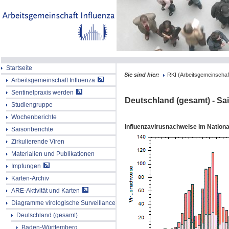
Startseite
Sie sind hier:
RKI (Arbeitsgemeinschaft
Arbeitsgemeinschaft Influenza
Sentinelpraxis werden
Deutschland (gesamt)
- Sa
Studiengruppe
Wochenberichte
Influenzavirusnachweise im Nation
Saisonberichte
Zirkulierende Viren
Materialien und Publikationen
Impfungen
Karten-Archiv
ARE-Aktivität und Karten
Diagramme virologische Surveillance
Deutschland (gesamt)
Baden-Württemberg